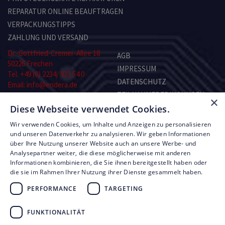
REPARATUR ONLINE BEAUFTRAGEN
VERPACKUNGSTIPPS
ZAHLUNG UND VERSAND
Dr.-Gottfried-Cremer-Allee 18
AGB
50226 Frechen
IMPRESSUM
Tel. +49 (0) 2234/ 933 54 0
DATENSCHUTZ
Email: info@endera.de
TEILNAHMEBEDINGUNGEN
×
Öffnungszeiten:
KONTAKT
Diese Webseite verwendet Cookies.
Montag–Freitag:
8.00–13.00 und 14.00–17.00 Uhr
Wir verwenden Cookies, um Inhalte und Anzeigen zu personalisieren
Samstag: nach Vereinbarung
RMA-FORMULAR
und unseren Datenverkehr zu analysieren. Wir geben Informationen
über Ihre Nutzung unserer Website auch an unsere Werbe- und
Analysepartner weiter, die diese möglicherweise mit anderen
© Copyright by Endera Digitaltechnik 2026
Informationen kombinieren, die Sie ihnen bereitgestellt haben oder
die sie im Rahmen Ihrer Nutzung ihrer Dienste gesammelt haben.
PERFORMANCE
TARGETING
UNSERE LEISTUNGEN
FUNKTIONALITÄT