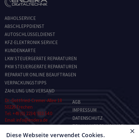
ABHOLSERVICE
ABSCHLEPPDIENST
AUTOSCHLÜSSELDIENST
KFZ-ELEKTRONIK SERVICE
KUNDENKARTE
LKW STEUERGERÄTE REPARATUREN
PKW STEUERGERÄTE REPARATUREN
REPARATUR ONLINE BEAUFTRAGEN
VERPACKUNGSTIPPS
ZAHLUNG UND VERSAND
Dr.-Gottfried-Cremer-Allee 18
AGB
50226 Frechen
IMPRESSUM
Tel. +49 (0) 2234/ 933 54 0
DATENSCHUTZ
Email: info@endera.de
TEILNAHMEBEDINGUNGEN
×
Öffnungszeiten:
Diese Webseite verwendet Cookies.
KONTAKT
Montag–Freitag: