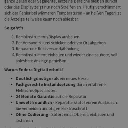
ganze Zeilen oder Segmente, einzelne Bereiche bleiben dunkel
oder das Display zeigt nur noch Streifen an. Häufig verschlimmert
sich der Fehler bei wärmeren Temperaturen – an heißen Tagen ist
die Anzeige teilweise kaum noch ablesbar.
So geht’s
Kombiinstrument/Display ausbauen
Per Versand zu uns schicken oder vor Ort abgeben
Reparatur + Rückversand/Abholung
Kombiinstrument einbauen und wieder eine saubere, voll
ablesbare Anzeige genießen!
Warum Endera Digitaltechnik
?
Deutlich günstiger
als ein neues Gerät
Fachgerechte Instandsetzung
durch erfahrene
Elektronik-Spezialisten
24 Monate Garantie
auf die Reparatur
Umweltfreundlich
- Reparatur statt teurem Austausch:
Sie vermeiden unnötigen Elektroschrott
Ohne Codierung
- Sofort einsatzbereit: einbauen und
losfahren