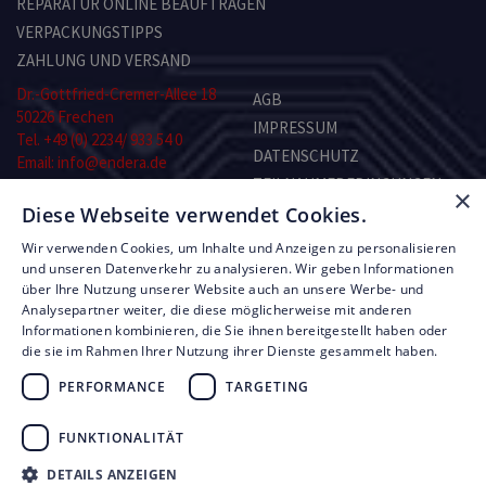
REPARATUR ONLINE BEAUFTRAGEN
VERPACKUNGSTIPPS
ZAHLUNG UND VERSAND
Dr.-Gottfried-Cremer-Allee 18
AGB
50226 Frechen
IMPRESSUM
Tel. +49 (0) 2234/ 933 54 0
DATENSCHUTZ
Email: info@endera.de
TEILNAHMEBEDINGUNGEN
×
Öffnungszeiten:
Diese Webseite verwendet Cookies.
KONTAKT
Montag–Freitag:
8.00–13.00 und 14.00–17.00 Uhr
Wir verwenden Cookies, um Inhalte und Anzeigen zu personalisieren
Samstag: nach Vereinbarung
RMA-FORMULAR
und unseren Datenverkehr zu analysieren. Wir geben Informationen
über Ihre Nutzung unserer Website auch an unsere Werbe- und
Analysepartner weiter, die diese möglicherweise mit anderen
© Copyright by Endera Digitaltechnik 2026
Informationen kombinieren, die Sie ihnen bereitgestellt haben oder
die sie im Rahmen Ihrer Nutzung ihrer Dienste gesammelt haben.
PERFORMANCE
TARGETING
FUNKTIONALITÄT
UNSERE LEISTUNGEN
FIRMEN ÜBERBLICK
DETAILS ANZEIGEN