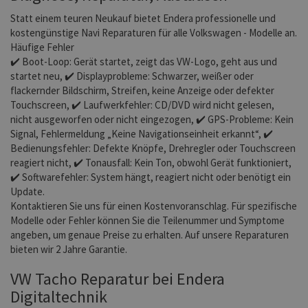
Statt einem teuren Neukauf bietet Endera professionelle und
kostengünstige Navi Reparaturen für alle Volkswagen - Modelle an.
Häufige Fehler
✔️ Boot-Loop: Gerät startet, zeigt das VW-Logo, geht aus und
startet neu, ✔️ Displayprobleme: Schwarzer, weißer oder
flackernder Bildschirm, Streifen, keine Anzeige oder defekter
Touchscreen, ✔️ Laufwerkfehler: CD/DVD wird nicht gelesen,
nicht ausgeworfen oder nicht eingezogen, ✔️ GPS-Probleme: Kein
Signal, Fehlermeldung „Keine Navigationseinheit erkannt“, ✔️
Bedienungsfehler: Defekte Knöpfe, Drehregler oder Touchscreen
reagiert nicht, ✔️ Tonausfall: Kein Ton, obwohl Gerät funktioniert,
✔️ Softwarefehler: System hängt, reagiert nicht oder benötigt ein
Update.
Kontaktieren Sie uns für einen Kostenvoranschlag. Für spezifische
Modelle oder Fehler können Sie die Teilenummer und Symptome
angeben, um genaue Preise zu erhalten. Auf unsere Reparaturen
bieten wir 2 Jahre Garantie.
VW Tacho Reparatur bei Endera
Digitaltechnik