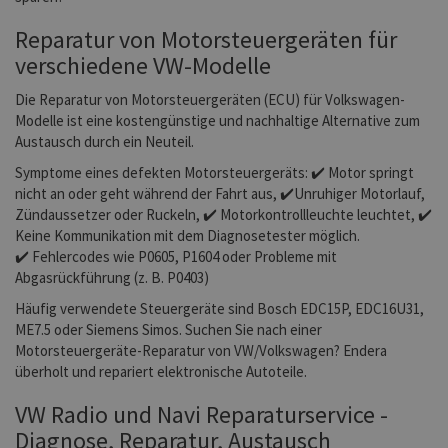
Reparatur von Motorsteuergeräten für
verschiedene VW-Modelle
Die Reparatur von Motorsteuergeräten (ECU) für Volkswagen-
Modelle ist eine kostengünstige und nachhaltige Alternative zum
Austausch durch ein Neuteil.
Symptome eines defekten Motorsteuergeräts: ✔️ Motor springt
nicht an oder geht während der Fahrt aus, ✔️Unruhiger Motorlauf,
Zündaussetzer oder Ruckeln, ✔️ Motorkontrollleuchte leuchtet, ✔️
Keine Kommunikation mit dem Diagnosetester möglich.
✔️ Fehlercodes wie P0605, P1604 oder Probleme mit
Abgasrückführung (z. B. P0403)
Häufig verwendete Steuergeräte sind Bosch EDC15P, EDC16U31,
ME7.5 oder Siemens Simos. Suchen Sie nach einer
Motorsteuergeräte-Reparatur von VW/Volkswagen? Endera
überholt und repariert elektronische Autoteile.
VW Radio und Navi Reparaturservice -
Diagnose, Reparatur, Austausch