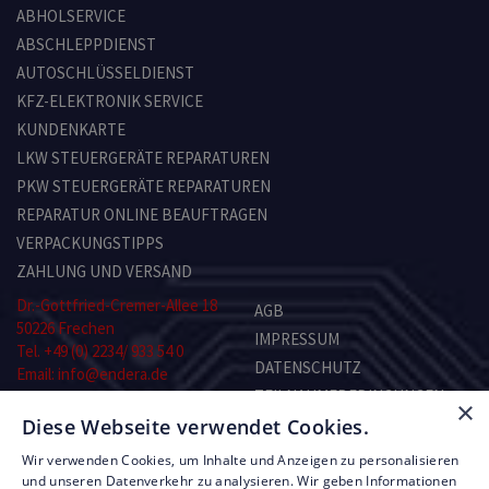
ABHOLSERVICE
ABSCHLEPPDIENST
AUTOSCHLÜSSELDIENST
KFZ-ELEKTRONIK SERVICE
KUNDENKARTE
LKW STEUERGERÄTE REPARATUREN
PKW STEUERGERÄTE REPARATUREN
REPARATUR ONLINE BEAUFTRAGEN
VERPACKUNGSTIPPS
ZAHLUNG UND VERSAND
Dr.-Gottfried-Cremer-Allee 18
AGB
50226 Frechen
IMPRESSUM
Tel. +49 (0) 2234/ 933 54 0
DATENSCHUTZ
Email: info@endera.de
TEILNAHMEBEDINGUNGEN
×
Öffnungszeiten:
Diese Webseite verwendet Cookies.
KONTAKT
Montag–Freitag:
8.00–13.00 und 14.00–17.00 Uhr
Wir verwenden Cookies, um Inhalte und Anzeigen zu personalisieren
Samstag: nach Vereinbarung
RMA-FORMULAR
und unseren Datenverkehr zu analysieren. Wir geben Informationen