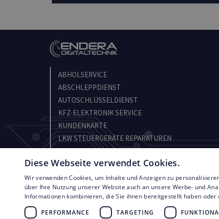
ABHOLSERVICE
ABSCHLEPPDIENST
AUTOSCHLÜSSELDIENST
KFZ-ELEKTRONIK SERVICE
KUNDENKARTE
LKW STEUERGERÄTE REPARATUREN
PKW STEUERGERÄTE REPARATUREN
Diese Webseite verwendet Cookies.
REPARATUR ONLINE BEAUFTRAGEN
VERPACKUNGSTIPPS
Wir verwenden Cookies, um Inhalte und Anzeigen zu personalisiere
über Ihre Nutzung unserer Website auch an unsere Werbe- und Anal
ZAHLUNG UND VERSAND
Informationen kombinieren, die Sie ihnen bereitgestellt haben ode
PERFORMANCE
TARGETING
FUNKTIONA
© Copyright by Endera Digitaltechnik 2026