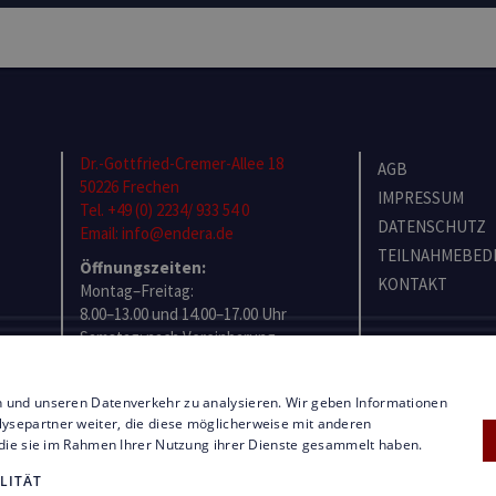
Dr.-Gottfried-Cremer-Allee 18
AGB
50226 Frechen
IMPRESSUM
Tel. +49 (0) 2234/ 933 54 0
DATENSCHUTZ
Email: info@endera.de
TEILNAHMEBED
Öffnungszeiten:
KONTAKT
Montag–Freitag:
8.00–13.00 und 14.00–17.00 Uhr
Samstag: nach Vereinbarung
RMA-FORMULAR
n und unseren Datenverkehr zu analysieren. Wir geben Informationen
ysepartner weiter, die diese möglicherweise mit anderen
r die sie im Rahmen Ihrer Nutzung ihrer Dienste gesammelt haben.
LITÄT