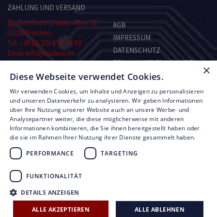
ZAHLUNG UND VERSAND
Dr.-Gottfried-Cremer-Allee 18
AGB
50226 Frechen
IMPRESSUM
Tel. +49 (0) 2234/ 933 54 0
DATENSCHUTZ
Email: info@endera.de
TEILNAHMEBEDINGUNGEN
×
Öffnungszeiten:
Diese Webseite verwendet Cookies.
KONTAKT
Montag–Freitag:
8.00–13.00 und 14.00–17.00 Uhr
Wir verwenden Cookies, um Inhalte und Anzeigen zu personalisieren
Samstag: nach Vereinbarung
RMA-FORMULAR
und unseren Datenverkehr zu analysieren. Wir geben Informationen
über Ihre Nutzung unserer Website auch an unsere Werbe- und
Analysepartner weiter, die diese möglicherweise mit anderen
© Copyright by Endera Digitaltechnik 2026
Informationen kombinieren, die Sie ihnen bereitgestellt haben oder
die sie im Rahmen Ihrer Nutzung ihrer Dienste gesammelt haben.
PERFORMANCE
TARGETING
FUNKTIONALITÄT
UNSERE LEISTUNGEN
FIRMEN ÜBERBLICK
DETAILS ANZEIGEN
AKTUELLE ANGEBOTE
ALLE AKZEPTIEREN
ALLE ABLEHNEN