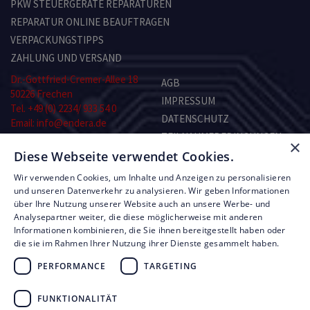
PKW STEUERGERÄTE REPARATUREN
REPARATUR ONLINE BEAUFTRAGEN
VERPACKUNGSTIPPS
ZAHLUNG UND VERSAND
Dr.-Gottfried-Cremer-Allee 18
AGB
50226 Frechen
IMPRESSUM
Tel. +49 (0) 2234/ 933 54 0
DATENSCHUTZ
Email: info@endera.de
TEILNAHMEBEDINGUNGEN
×
Öffnungszeiten:
Diese Webseite verwendet Cookies.
KONTAKT
Montag–Freitag:
8.00–13.00 und 14.00–17.00 Uhr
Wir verwenden Cookies, um Inhalte und Anzeigen zu personalisieren
Samstag: nach Vereinbarung
RMA-FORMULAR
und unseren Datenverkehr zu analysieren. Wir geben Informationen
über Ihre Nutzung unserer Website auch an unsere Werbe- und
Analysepartner weiter, die diese möglicherweise mit anderen
© Copyright by Endera Digitaltechnik 2026
Informationen kombinieren, die Sie ihnen bereitgestellt haben oder
die sie im Rahmen Ihrer Nutzung ihrer Dienste gesammelt haben.
PERFORMANCE
TARGETING
FUNKTIONALITÄT
UNSERE LEISTUNGEN