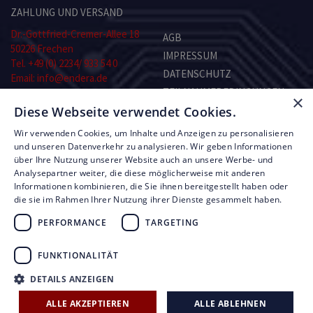
ZAHLUNG UND VERSAND
Dr.-Gottfried-Cremer-Allee 18
AGB
50226 Frechen
IMPRESSUM
Tel. +49 (0) 2234/ 933 54 0
DATENSCHUTZ
Email: info@endera.de
TEILNAHMEBEDINGUNGEN
×
Öffnungszeiten:
Diese Webseite verwendet Cookies.
KONTAKT
Montag–Freitag:
8.00–13.00 und 14.00–17.00 Uhr
Wir verwenden Cookies, um Inhalte und Anzeigen zu personalisieren
Samstag: nach Vereinbarung
RMA-FORMULAR
und unseren Datenverkehr zu analysieren. Wir geben Informationen
über Ihre Nutzung unserer Website auch an unsere Werbe- und
Analysepartner weiter, die diese möglicherweise mit anderen
© Copyright by Endera Digitaltechnik 2026
Informationen kombinieren, die Sie ihnen bereitgestellt haben oder
die sie im Rahmen Ihrer Nutzung ihrer Dienste gesammelt haben.
PERFORMANCE
TARGETING
FUNKTIONALITÄT
UNSERE LEISTUNGEN
FIRMEN ÜBERBLICK
DETAILS ANZEIGEN
AKTUELLE ANGEBOTE
ALLE AKZEPTIEREN
ALLE ABLEHNEN