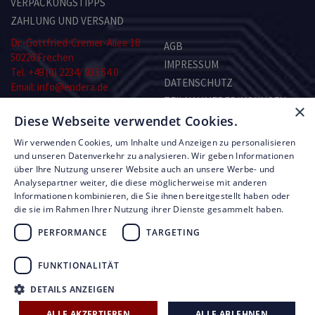
VERPACKUNGSTIPPS
ZAHLUNG UND VERSAND
Dr.-Gottfried-Cremer-Allee 18
AGB
50226 Frechen
IMPRESSUM
Tel. +49 (0) 2234/ 933 54 0
DATENSCHUTZ
Email: info@endera.de
TEILNAHMEBEDINGUNGEN
×
Öffnungszeiten:
KONTAKT
Diese Webseite verwendet Cookies.
Montag–Freitag:
8.00–13.00 und 14.00–17.00 Uhr
Wir verwenden Cookies, um Inhalte und Anzeigen zu personalisieren
Samstag: nach Vereinbarung
RMA-FORMULAR
und unseren Datenverkehr zu analysieren. Wir geben Informationen
über Ihre Nutzung unserer Website auch an unsere Werbe- und
Analysepartner weiter, die diese möglicherweise mit anderen
© Copyright by Endera Digitaltechnik 2026
Informationen kombinieren, die Sie ihnen bereitgestellt haben oder
die sie im Rahmen Ihrer Nutzung ihrer Dienste gesammelt haben.
PERFORMANCE
TARGETING
FUNKTIONALITÄT
UNSERE LEISTUNGEN
FIRMEN ÜBERBLICK
DETAILS ANZEIGEN
AKTUELLE ANGEBOTE
ALLE AKZEPTIEREN
ALLE ABLEHNEN