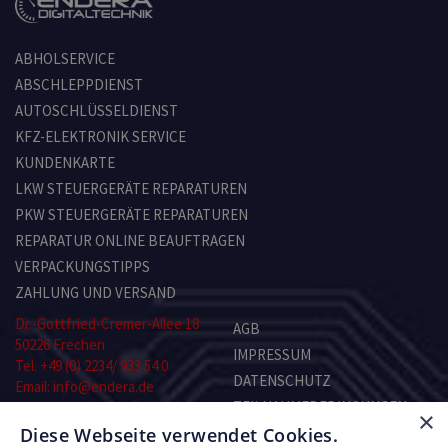
ABHOLSERVICE
ABSCHLEPPDIENST
AUTOSCHLÜSSELDIENST
KFZ-ELEKTRONIK SERVICE
KUNDENKARTE
LKW STEUERGERÄTE REPARATUREN
PKW STEUERGERÄTE REPARATUREN
REPARATUR ONLINE BEAUFTRAGEN
VERPACKUNGSTIPPS
ZAHLUNG UND VERSAND
Dr.-Gottfried-Cremer-Allee 18
AGB
50226 Frechen
IMPRESSUM
Tel. +49 (0) 2234/ 933 54 0
DATENSCHUTZ
Email: info@endera.de
TEILNAHMEBEDINGUNGEN
×
Öffnungszeiten:
Diese Webseite verwendet Cookies.
KONTAKT
Montag–Freitag: