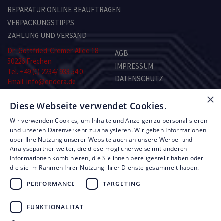
REPARATUR ONLINE BEAUFTRAGEN
VERPACKUNGSTIPPS
ZAHLUNG UND VERSAND
Dr.-Gottfried-Cremer-Allee 18
AGB
50226 Frechen
IMPRESSUM
Tel. +49 (0) 2234/ 933 54 0
DATENSCHUTZ
Email: info@endera.de
TEILNAHMEBEDINGUNGEN
×
Öffnungszeiten:
Diese Webseite verwendet Cookies.
KONTAKT
Montag–Freitag:
8.00–13.00 und 14.00–17.00 Uhr
Wir verwenden Cookies, um Inhalte und Anzeigen zu personalisieren
Samstag: nach Vereinbarung
RMA-FORMULAR
und unseren Datenverkehr zu analysieren. Wir geben Informationen
über Ihre Nutzung unserer Website auch an unsere Werbe- und
Analysepartner weiter, die diese möglicherweise mit anderen
© Copyright by Endera Digitaltechnik 2026
Informationen kombinieren, die Sie ihnen bereitgestellt haben oder
die sie im Rahmen Ihrer Nutzung ihrer Dienste gesammelt haben.
PERFORMANCE
TARGETING
FUNKTIONALITÄT
UNSERE LEISTUNGEN