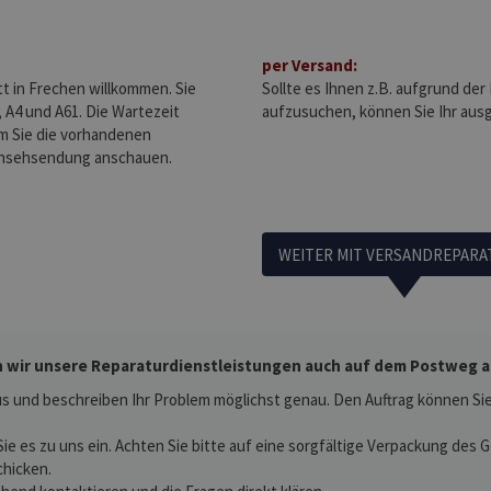
per Versand:
tt in Frechen willkommen. Sie
Sollte es Ihnen z.B. aufgrund der
 A4 und A61. Die Wartezeit
aufzusuchen, können Sie Ihr au
m Sie die vorhandenen
rnsehsendung anschauen.
WEITER MIT VERSANDREPARA
 wir unsere Reparaturdienstleistungen auch auf dem Postweg an.
s und beschreiben Ihr Problem möglichst genau. Den Auftrag können Sie 
Sie es zu uns ein. Achten Sie bitte auf eine sorgfältige Verpackung des
chicken.