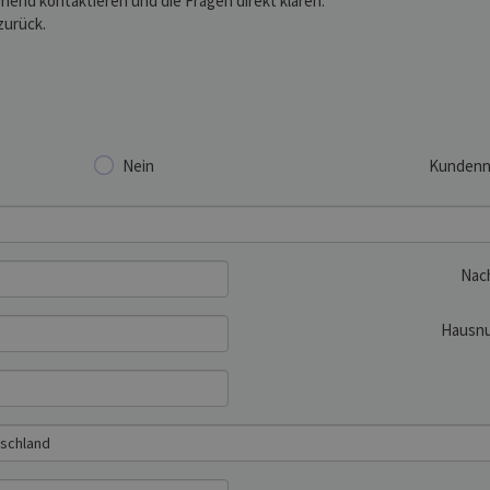
hend kontaktieren und die Fragen direkt klären.
zurück.
Nein
Kunden
Nac
Hausn