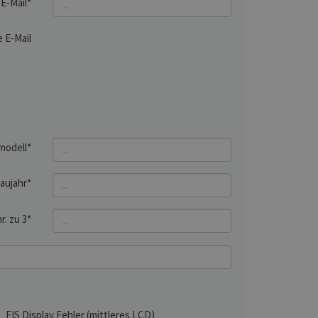
E-Mail*
 E-Mail
modell*
aujahr*
r. zu 3*
FIS Display Fehler (mittleres LCD)