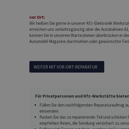
vor Ort:
Wir heißen Sie gerne in unserer Kfz-Elektronik Werksta
erreichen uns verkehrsgünstig über die Autobahnen A1,
können Sie in unserem Wartezimmer überbrücken in de
Automobil-Magazine durchsehen oder gewünschte Fe
WEITER MIT VOR-ORT-REPARATUR
Für Privatpersonen und Kfz-Werkstätte bieten
Füllen Sie den nachfolgenden Reparaturauftrag au
einsenden.
Packen Sie das zu reparierende Teil und schicken 
empfehlen Ihnen, die Sendung versichert zu vers