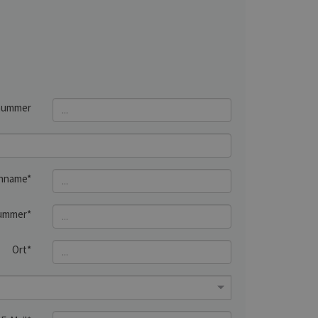
nummer
hname*
ummer*
Ort*