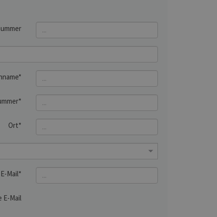
nummer
hname*
ummer*
Ort*
E-Mail*
 E-Mail