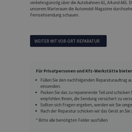
verkehrsgünstig über die Autobahnen A1, A4 und A61. D
unserem Warteraum die Automobil-Magazine durchseh
Fernsehsendung schauen.
WEITER MIT VOR-ORT-REPARATUR
Für Privatpersonen und Kfz-Werkstätte bieten
Füllen Sie den nachfolgenden Reparaturauftrag au
einsenden.
Packen Sie das zu reparierende Teil und schicken 
empfehlen Ihnen, die Sendung versichert zu vers
Sollten sich Fragen ergeben, werden wir Sie umge
Nach der Reparatur schicken wir das Gerät an Sie 
* Bitte alle benötigten Felder ausfüllen