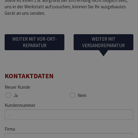
Sollte es Ihnen z.B. aufgrund der Entfernung nicht möglich sein,
uns in der Werkstatt aufzusuchen, können Sie Ihr ausgebautes
Gerät an uns senden.
WEITER MIT VOR-ORT-
WEITER MIT
REPARATUR
VERSANDREPARATUR
KONTAKTDATEN
Neuer Kunde
Ja
Nein
Kundennummer
Firma