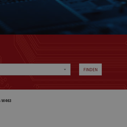
FINDEN
s W463