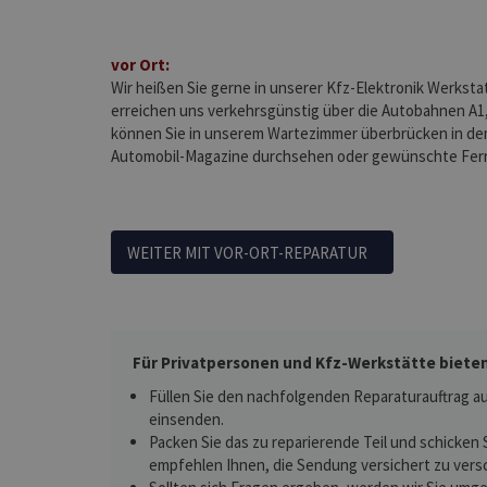
vor Ort:
Wir heißen Sie gerne in unserer Kfz-Elektronik Werksta
erreichen uns verkehrsgünstig über die Autobahnen A1,
können Sie in unserem Wartezimmer überbrücken in de
Automobil-Magazine durchsehen oder gewünschte Fe
WEITER MIT VOR-ORT-REPARATUR
Für Privatpersonen und Kfz-Werkstätte bieten
Füllen Sie den nachfolgenden Reparaturauftrag au
einsenden.
Packen Sie das zu reparierende Teil und schicken 
empfehlen Ihnen, die Sendung versichert zu vers