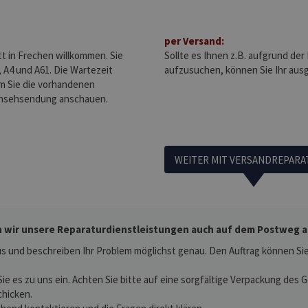
per Versand:
tt in Frechen willkommen. Sie
Sollte es Ihnen z.B. aufgrund der
 A4 und A61. Die Wartezeit
aufzusuchen, können Sie Ihr au
m Sie die vorhandenen
rnsehsendung anschauen.
WEITER MIT VERSANDREPARA
 wir unsere Reparaturdienstleistungen auch auf dem Postweg an.
s und beschreiben Ihr Problem möglichst genau. Den Auftrag können Sie 
Sie es zu uns ein. Achten Sie bitte auf eine sorgfältige Verpackung des
chicken.