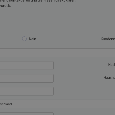
hend kontaktieren und die Fragen direkt klären.
zurück.
Nein
Kunden
Nac
Hausn