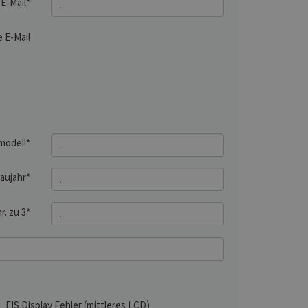
E-Mail*
 E-Mail
modell*
aujahr*
r. zu 3*
FIS Display Fehler (mittleres LCD)