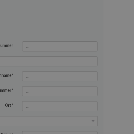
nummer
hname*
ummer*
Ort*