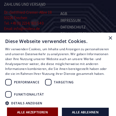
ZAHLUNG UND VERSAND
Dr.-Gottfried-Cremer-Allee 18
AGB
50226 Frechen
IMPRESSUM
Tel. +49 (0) 2234/ 933 54 0
DATENSCHUTZ
Email: info@endera.de
TEILNAHMEBEDINGUNGEN
×
Öffnungszeiten:
KONTAKT
Diese Webseite verwendet Cookies.
Montag–Freitag:
8.00–13.00 und 14.00–17.00 Uhr
Wir verwenden Cookies, um Inhalte und Anzeigen zu personalisieren
Samstag: nach Vereinbarung
RMA-FORMULAR
und unseren Datenverkehr zu analysieren. Wir geben Informationen
über Ihre Nutzung unserer Website auch an unsere Werbe- und
Analysepartner weiter, die diese möglicherweise mit anderen
© Copyright by Endera Digitaltechnik 2026
Informationen kombinieren, die Sie ihnen bereitgestellt haben oder
die sie im Rahmen Ihrer Nutzung ihrer Dienste gesammelt haben.
PERFORMANCE
TARGETING
FUNKTIONALITÄT
UNSERE LEISTUNGEN
FIRMEN ÜBERBLICK
DETAILS ANZEIGEN
AKTUELLE ANGEBOTE
ALLE AKZEPTIEREN
ALLE ABLEHNEN