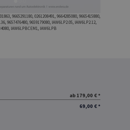
1863, 9665291180, 0261208491, 9664285080, 9665415880,
36, 9657476480, 9659179080, IAW6LP2.05, IAW6LP2.12,
534080, IAW6LPBCEM1, IAW6LPB
ab 179,00 € *
69,00 € *