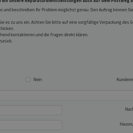
 wir unsere Reparaturdienstleistungen auch auf dem Postweg an.
s und beschreiben Ihr Problem möglichst genau. Den Auftrag können Sie 
Sie es zu uns ein. Achten Sie bitte auf eine sorgfältige Verpackung des
chicken.
hend kontaktieren und die Fragen direkt klären.
zurück.
Nein
Kunden
Nac
Hausn