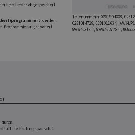
er kein Fehler abgespeichert
Teilenummern: 0261S04009, 026120
odiert/programmiert
werden.
0281014729, 0281011634, IAW6LP1.
den Programmierung repariert
5WS40313-T, 5WS40277G-T, 9655
d)
 durch.
entfällt die Prüfungspauschale