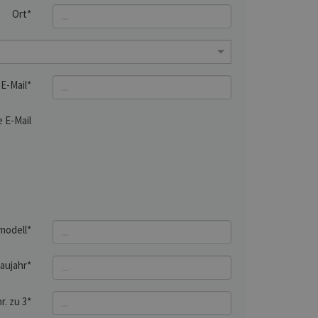
Ort*
E-Mail*
 E-Mail
modell*
aujahr*
r. zu 3*