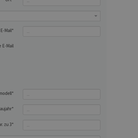
E-Mail*
 E-Mail
modell*
aujahr*
r. zu 3*