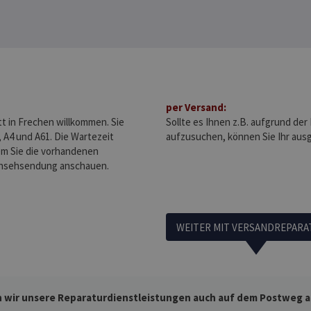
per Versand:
tt in Frechen willkommen. Sie
Sollte es Ihnen z.B. aufgrund der
 A4 und A61. Die Wartezeit
aufzusuchen, können Sie Ihr aus
em Sie die vorhandenen
rnsehsendung anschauen.
WEITER MIT VERSANDREPARA
 wir unsere Reparaturdienstleistungen auch auf dem Postweg an.