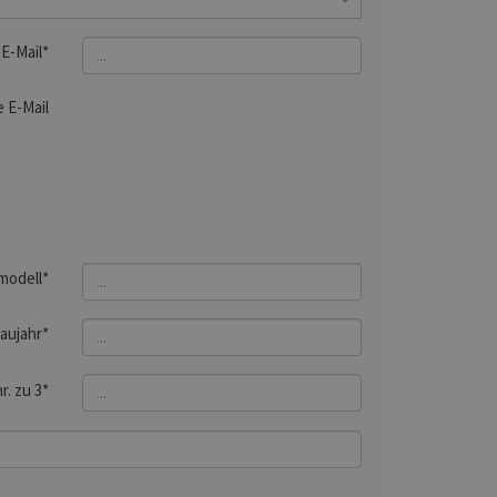
E-Mail*
 E-Mail
modell*
aujahr*
r. zu 3*