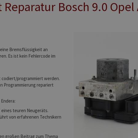
 Reparatur Bosch 9.0 Ope
eine Bremsflüssigkeit an
en. Es ist kein Fehlercode im
t codiert/programmiert werden.
den Programmierung repariert
 Endera:
 eines teuren Neugeräts.
hrt von erfahrenen Technikern
inen großen Beitrag zum Thema