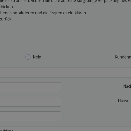
Sie es zu uns ein. Achten Sie bitte auf eine sorgfältige Verpackung des
chicken.
hend kontaktieren und die Fragen direkt klären.
zurück.
Nein
Kunden
Nac
Hausn