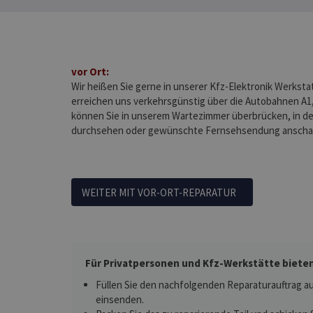
vor Ort:
Wir heißen Sie gerne in unserer Kfz-Elektronik Werksta
erreichen uns verkehrsgünstig über die Autobahnen A1,
können Sie in unserem Wartezimmer überbrücken, in de
durchsehen oder gewünschte Fernsehsendung anscha
WEITER MIT VOR-ORT-REPARATUR
Für Privatpersonen und Kfz-Werkstätte bieten
Füllen Sie den nachfolgenden Reparaturauftrag au
einsenden.