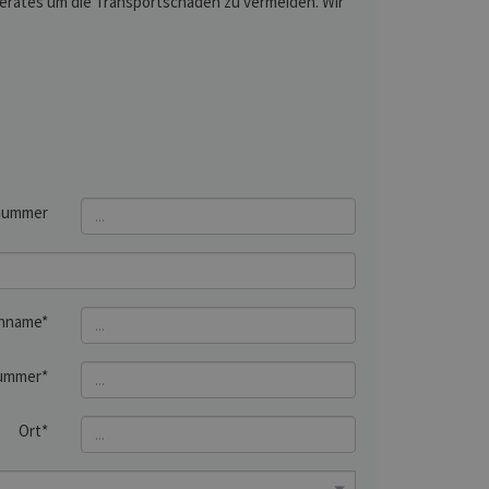
 Gerätes um die Transportschäden zu vermeiden. Wir
nummer
hname*
ummer*
Ort*