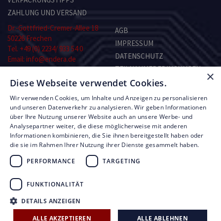
ZAHLUNG UND VERSAND
Dr.-Gottfried-Cremer-Allee 18
AGB
50226 Frechen
IMPRESSUM
Tel. +49 (0) 2234/ 933 54 0
DATENSCHUTZ
Email: info@endera.de
TEILNAHMEBEDINGUNGEN
×
Öffnungszeiten:
KONTAKT
Diese Webseite verwendet Cookies.
Montag–Freitag:
8.00–13.00 und 14.00–17.00 Uhr
Wir verwenden Cookies, um Inhalte und Anzeigen zu personalisieren
Samstag: nach Vereinbarung
RMA-FORMULAR
und unseren Datenverkehr zu analysieren. Wir geben Informationen
über Ihre Nutzung unserer Website auch an unsere Werbe- und
Analysepartner weiter, die diese möglicherweise mit anderen
© Copyright by Endera Digitaltechnik 2026
Informationen kombinieren, die Sie ihnen bereitgestellt haben oder
die sie im Rahmen Ihrer Nutzung ihrer Dienste gesammelt haben.
PERFORMANCE
TARGETING
FUNKTIONALITÄT
UNSERE LEISTUNGEN
FIRMEN ÜBERBLICK
DETAILS ANZEIGEN
AKTUELLE ANGEBOTE
ALLE AKZEPTIEREN
ALLE ABLEHNEN